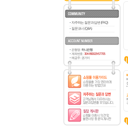
자주하는 질문과 답변 (FAQ)
질문코너 (Q&A)
은행명 :
하나은행
계좌번호 :
304-890029-57705
예금주 : 권가이