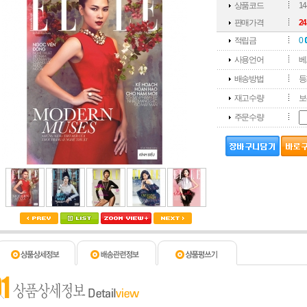
상품코드
14
판매가격
24
적립금
0
사용언어
베
배송방법
등
재고수량
보
주문수량