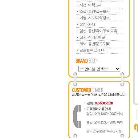
사전 · 어학교재
소설 · 교양/ 실용도서
여행 · 지도/ 지역정보
요리 · 가사
임신 · 출산/ 육아/ 유아교육
잡지 · 정기간행물
화보 · 음반/ 문구/ 기타
글로벌 북코너 ++++
전화 :
050-5300-1520
고객센터이용안내
평일 : 오전 10:00 ~ 20:00 까지
휴일 : 오전 11:30 ~ 20:00 까지
온라인 주문은 24 시간 가능