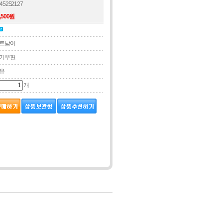
45252127
,500원
트남어
기우편
유
개