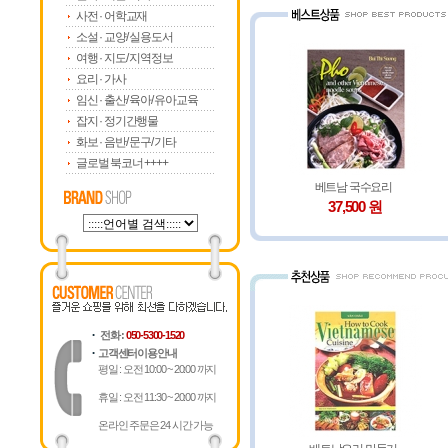
사전 · 어학교재
소설 · 교양/ 실용도서
여행 · 지도/ 지역정보
요리 · 가사
임신 · 출산/ 육아/ 유아교육
잡지 · 정기간행물
화보 · 음반/ 문구/ 기타
글로벌 북코너 ++++
베트남 국수요리
37,500 원
전화 :
050-5300-1520
고객센터이용안내
평일 : 오전 10:00 ~ 20:00 까지
휴일 : 오전 11:30 ~ 20:00 까지
온라인 주문은 24 시간 가능