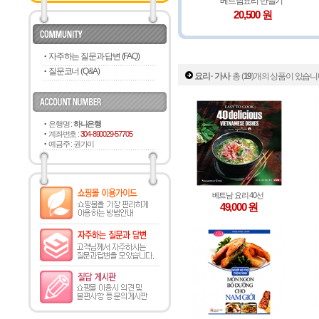
베트남요리 만들기
20,500 원
자주하는 질문과 답변 (FAQ)
질문코너 (Q&A)
요리 · 가사
총 (
19
)개의 상품이 있습니
은행명 :
하나은행
계좌번호 :
304-890029-57705
예금주 : 권가이
베트남 요리 40선
49,000 원