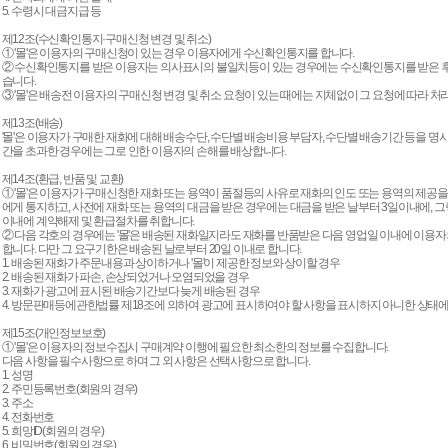
5. 수령시 대금지급 등
제12조(수신확인통지·구매신청 변경 및 취소)
① '몰'은 이용자의 구매신청이 있는 경우 이용자에게 수신확인통지를 합니다.
② 수신확인통지를 받은 이용자는 의사표시의 불일치등이 있는 경우에는 수신확인통지를 받은 후 
습니다.
③ '몰'은 배송전 이용자의 구매신청 변경 및 취소 요청이 있는 때에는 지체없이 그 요청에 따라 처
제13조(배송)
'몰'은 이용자가 구매한 재화에 대해 배송수단, 수단별 배송비용 부담자, 수단별 배송기간 등을 명시
간을 초과한 경우에는 그로 인한 이용자의 손해를 배상합니다.
제14조(환급, 반품 및 교환)
① '몰'은 이용자가 구매신청한 재화 또는 용역이 품절등의 사유로 재화의 인도 또는 용역의 제공을
에게 통지하고, 사전에 재화 또는 용역의 대금을 받은 경우에는 대금을 받은 날부터 3일이내에, 
이내에 계약해제 및 환급절차를 취합니다.
② 다음 각호의 경우에는 '몰'은 배송된 재화일지라도 재화를 반품받은 다음 영업일 이내에 이용자의
합니다. 다만 그 요구기한은 배송된 날로부터 20일 이내로 합니다.
1. 배송된 재화가 주문내용과 상이하거나 '몰'이 제공한 정보와 상이할 경우
2. 배송된 재화가 파손, 손상되었거나 오염되었을 경우
3. 재화가 광고에 표시된 배송기간보다 늦게 배송된 경우
4. 방문판매등에관한법률 제18조에 의하여 광고에 표시하여야 할 사항을 표시하지 아니한 상태
제15조(개인정보보호)
① '몰'은 이용자의 정보수집시 구매계약 이행에 필요한 최소한의 정보를 수집합니다.
다음 사항을 필수사항으로 하며 그 외 사항은 선택사항으로 합니다.
1. 성명
2. 주민등록번호(회원의 경우)
3. 주소
4. 전화번호
5. 희망ID(회원의 경우)
6. 비밀번호(회원의 경우)