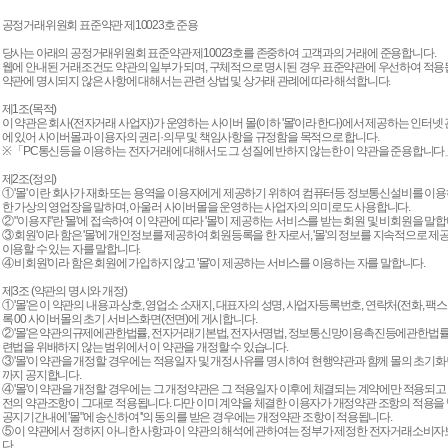
공정거래위원회 표준약관 제10023호 준용
당사는 아래의 공정거래위원회 표준약관 제10023호를 존중하여 고객과의 거래에 준용합니다.
웹에 안내된 거래조건도 약관의 일부가 되며, 구체적으로 명시된 경우 표준약관에 우선하여 적용
약관에 명시되지 않은 사항에 대해서는 관련 상법 및 상거래 관례에 따라 해석합니다.
제1조(목적)
이 약관은 회사(전자거래 사업자)가 운영하는 사이버 몰(이하 '몰'이라 한다)에서 제공하는 인터넷 
에 있어 사이버몰과 이용자의 권리·의무 및 책임사항을 규정함을 목적으로 합니다.
※ 「PC통신등을 이용하는 전자거래에 대해서도 그 성질에 반하지 않는한 이 약관을 준용합니다
제2조(정의)
① '몰' 이란 회사가 재화 또는 용역을 이용자에게 제공하기 위하여 컴퓨터등 정보통신설비를 이용
한 가상의 영업장을 말하며, 아울러 사이버몰을 운영하는 사업자의 의미로도 사용합니다.
② "이용자"란 '몰'에 접속하여 이 약관에 따라 '몰'이 제공하는 서비스를 받는 회원 및 비회원을 말합
③ 회원'이라 함은 '몰'에 개인정보를 제공하여 회원등록을 한 자로서, '몰'의 정보를 지속적으로 제
이용할 수 있는 자를 말합니다.
④ 비회원'이라 함은 회원에 가입하지 않고 '몰'이 제공하는 서비스를 이용하는 자를 말합니다.
제3조 (약관의 명시와 개정)
① '몰'은 이 약관의 내용과 상호, 영업소 소재지, 대표자의 성명, 사업자등록번호, 연락처(전화, 팩스
록 00 사이버몰의 초기 서비스화면(전면)에 게시합니다.
② '몰'은 약관의규제에관한법률, 전자거래기본법, 전자서명법, 정보통신망이용촉진등에관한법률
련법을 위배하지 않는 범위에서 이 약관을 개정할 수 있습니다.
③ '몰'이 약관을 개정할 경우에는 적용일자 및 개정사유를 명시하여 현행약관과 함께 몰의 초기
까지 공지합니다.
④ '몰'이 약관을 개정할 경우에는 그 개정약관은 그 적용일자 이후에 체결되는 계약에만 적용되고
전의 약관조항이 그대로 적용됩니다. 다만 이미 계약을 체결한 이용자가 개정약관 조항의 적용을
공지기간내에 '몰"에 송신하여 ''의 동의를 받은 경우에는 개정약관 조항이 적용됩니다.
⑤ 이 약관에서 정하지 아니한 사항과 이 약관의 해석에 관하여는 정부가 제정한 전자거래소비자
다.