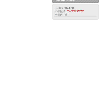
은행명 :
하나은행
계좌번호 :
304-890029-57705
예금주 : 권가이