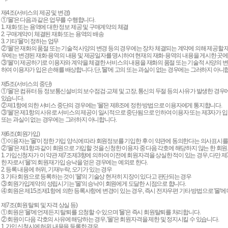
제4조(서비스의 제공 및 변경)
① '몰'은 다음과 같은 업무를 수행합니다.
1. 재화 또는 용역에 대한 정보 제공 및 구매계약의 체결
2. 구매계약이 체결된 재화 또는 용역의 배송
3. 기타 '몰'이 정하는 업무
② '몰'은 재화의 품절 또는 기술적 사양의 변경 등의 경우에는 장차 체결되는 계약에 의해 제공할 
우에는 변경된 재화·용역의 내용 및 제공일자를 명시하여 현재의 재화·용역의 내용을 게시한 곳에
③ '몰'이 제공하기로 이용자와 계약을 체결한 서비스의 내용을 재화의 품절 또는 기술적 사양의 변
하여 이용자가 입은 손해를 배상합니다. 단, '몰'에 고의 또는 과실이 없는 경우에는 그러하지 아니
제5조(서비스의 중단)
① '몰'은 컴퓨터 등 정보통신설비의 보수점검·교체 및 고장, 통신의 두절 등의 사유가 발생한 경
있습니다.
② 제1항에 의한 서비스 중단의 경우에는 '몰'은 제8조에 정한 방법으로 이용자에게 통지합니다.
③ '몰'은 제1항의 사유로 서비스의 제공이 일시적으로 중단됨으로 인하여 이용자 또는 제3자가 입은
또는 과실이 없는 경우에는 그러하지 아니합니다.
제6조(회원가입)
① 이용자는 '몰'이 정한 가입 양식에 따라 회원정보를 기입한 후 이 약관에 동의한다는 의사표시
② '몰'은 제1항과 같이 회원으로 가입할 것을 신청한 이용자 중 다음 각호에 해당하지 않는 한 회
1. 가입신청자가 이 약관 제7조제3항에 의하여 이전에 회원자격을 상실한 적이 있는 경우, 다만 
한 자로서 '몰'의 회원재가입 승낙을 얻은 경우에는 예외로 한다.
2. 등록 내용에 허위, 기재누락, 오기가 있는 경우
3. 기타 회원으로 등록하는 것이 '몰'의 기술상 현저히 지장이 있다고 판단되는 경우
③ 회원가입계약의 성립시기는 '몰'의 승낙이 회원에게 도달한 시점으로 합니다.
④ 회원은 제15조제1항에 의한 등록사항에 변경이 있는 경우, 즉시 전자우편 기타 방법으로 '몰'에
제7조(회원 탈퇴 및 자격 상실 등)
① 회원은 '몰'에 언제든지 탈퇴를 요청할 수 있으며 '몰'은 즉시 회원탈퇴를 처리합니다.
② 회원이 다음 각호의 사유에 해당하는 경우, '몰'은 회원자격을 제한 및 정지시킬 수 있습니다.
1. 가입 신청시에 허위 내용을 등록한 경우