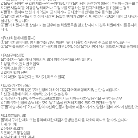
2. '몰'을 이용하여 구입한 재화·용역 등의 대금, 기타 '몰'이용에 관련하여 회원이 부담하는 채무를
3. 다른 사람의 '몰' 이용을 방해하거나 그 정보를 도용하는 등 전자거래질서를 위협하는 경우
4. '몰'을 이용하여 법령과 이 약관이 금지하거나 공서양속에 반하는 행위를 하는 경우
③ '몰'이 회원 자격을 제한·정지 시킨후, 동일한 행위가 2회이상 반복되거나 30일이내에 그 사유가
실시킬 수 있습니다.
④ '몰'이 회원자격을 상실시키는 경우에는 회원등록을 말소합니다. 이 경우 회원에게 이를 통지
니다.
제8조(회원에 대한 통지)
① '몰'이 회원에 대한 통지를 하는 경우, 회원이 '몰'에 제출한 전자우편 주소로 할 수 있습니다.
② '몰'은 불특정다수 회원에 대한 통지의 경우 1주일이상 '몰' 게시판에 게시함으로서 개별 통지에
제9조(구매신청)
'몰'이용자는 '몰'상에서 이하의 방법에 의하여 구매를 신청합니다.
1. 성명, 주소, 전화번호 입력
2. 재화 또는 용역의 선택
3. 결제방법의 선택
4. 이 약관에 동의한다는 표시(예, 마우스 클릭)
제10조 (계약의 성립)
① '몰'은 제9조와 같은 구매신청에 대하여 다음 각호에 해당하지 않는 한 승낙합니다.
1. 신청 내용에 허위, 기재누락, 오기가 있는 경우
2. 미성년자가 담배, 주류등 청소년보호법에서 금지하는 재화 및 용역을 구매하는 경우
3. 기타 구매신청에 승낙하는 것이 '몰' 기술상 현저히 지장이 있다고 판단하는 경우
② '몰'의 승낙이 제12조제1항의 수신확인통지형태로 이용자에게 도달한 시점에 계약이 성립한 것
제11조(지급방법)
'몰'에서 구매한 재화 또는 용역에 대한 대금지급방법은 다음 각호의 하나로 할 수 있습니다.
1. 계좌이체
2. 신용카드결제
3. 온라인무통장입금
4. 전자화폐에 의한 결제