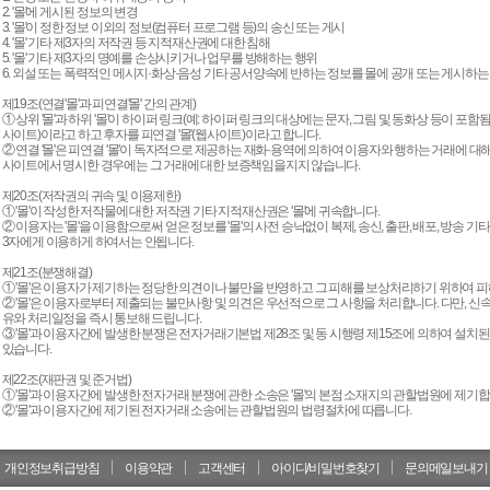
2. '몰'에 게시된 정보의 변경
3. '몰'이 정한 정보 이외의 정보(컴퓨터 프로그램 등)의 송신 또는 게시
4. '몰' 기타 제3자의 저작권 등 지적재산권에 대한 침해
5. '몰' 기타 제3자의 명예를 손상시키거나 업무를 방해하는 행위
6. 외설 또는 폭력적인 메시지·화상·음성 기타 공서양속에 반하는 정보를 몰에 공개 또는 게시하는
제19조(연결'몰'과 피연결'몰' 간의 관계)
① 상위 '몰'과 하위 '몰'이 하이퍼 링크(예: 하이퍼 링크의 대상에는 문자, 그림 및 동화상 등이 포함됨
사이트)이라고 하고 후자를 피연결 '몰'(웹사이트)이라고 합니다.
② 연결 '몰'은 피연결 '몰'이 독자적으로 제공하는 재화·용역에 의하여 이용자와 행하는 거래에 대
사이트에서 명시한 경우에는 그 거래에 대한 보증책임을지지 않습니다.
제20조(저작권의 귀속 및 이용제한)
① '몰'이 작성한 저작물에 대한 저작권 기타 지적재산권은 '몰'에 귀속합니다.
② 이용자는 '몰'을 이용함으로써 얻은 정보를 '몰'의 사전 승낙없이 복제, 송신, 출판, 배포, 방송
3자에게 이용하게 하여서는 안됩니다.
제21조(분쟁해결)
① '몰'은 이용자가 제기하는 정당한 의견이나 불만을 반영하고 그 피해를 보상처리하기 위하여
② '몰'은 이용자로부터 제출되는 불만사항 및 의견은 우선적으로 그 사항을 처리합니다. 다만, 신
유와 처리일정을 즉시 통보해 드립니다.
③ '몰'과 이용자간에 발생한 분쟁은 전자거래기본법 제28조 및 동 시행령 제15조에 의하여 설
있습니다.
제22조(재판권 및 준거법)
① '몰'과 이용자간에 발생한 전자거래 분쟁에 관한 소송은 '몰'의 본점 소재지의 관할법원에 제기합
② '몰'과 이용자간에 제기된 전자거래 소송에는 관할법원의 법령절차에 따릅니다.
개인정보취급방침
이용약관
고객센터
아이디/비밀번호찾기
문의메일보내기