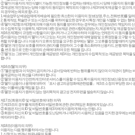
② '몰'이 이용자의 개인식별이 가능한 개인정보를 수집하는 때에는 반드시 당해 이용자의 동의를
③ 제공된 개인정보는 당해 이용자의 동의없이 목적외의 이용이나 제3자에게 제공할 수 없으며, 이에 
의 경우에는 예외로 합니다.
1. 배송업무상 배송업체에게 배송에 필요한 최소한의 이용자의 정보(성명, 주소, 전화번호)를 알
2. 통계작성, 학술연구 또는 시장조사를 위하여 필요한 경우로서 특정 개인을 식별할 수 없는 형
④ '몰'이 제2항과 제3항에 의해 이용자의 동의를 받아야 하는 경우에는 개인정보관리 책임자의 신원
의 수집목적 및 이용목적, 제3자에 대한 정보제공 관련사항(제공받는자, 제공목적 및 제공할 
제16조제3항이 규정한 사항을 미리 명시하거나 고지해야 하며 이용자는 언제든지 이 동의를 철회
⑤ 이용자는 언제든지 '몰'이 가지고 있는 자신의 개인정보에 대해 열람 및 오류정정을 요구할 수 있
취할 의무를 집니다. 이용자가 오류의 정정을 요구한 경우에는 '몰'은 그 오류를 정정할 때까지 
⑥ '몰'은 개인정보 보호를 위하여 관리자를 한정하여 그 수를 최소화하며 신용카드, 은행계좌 등을
출, 변조 등으로 인한 이용자의 손해에 대하여 모든 책임을 집니다.
⑦ '몰' 또는 그로부터 개인정보를 제공받은 제3자는 개인정보의 수집목적 또는 제공받은 목적을
합니다.
제16조('몰'의 의무)
① "몰은 법령과 이 약관이 금지하거나 공서양속에 반하는 행위를 하지 않으며 이 약관이 정하는 
을 제공하는 데 최선을 다하여야 합니다.
② '몰'은 이용자가 안전하게 인터넷 서비스를 이용할 수 있도록 이용자의 개인정보(신용정보 포함
③ '몰'이 상품이나 용역에 대하여 「표시·광고의공정화에관한법률」 제3조 소정의 부당한 표시
에는 이를 배상할 책임을 집니다.
④ '몰'은 이용자가 원하지 않는 영리목적의 광고성 전자우편을 발송하지 않습니다.
제17조( 회원의 ID 및 비밀번호에 대한 의무)
① 제15조의 경우를 제외한 ID와 비밀번호에 관한 관리책임은 회원에게 있습니다.
② 회원은 자신의 ID 및 비밀번호를 제3자에게 이용하게 해서는 안됩니다.
③ 회원이 자신의 ID 및 비밀번호를 도난당하거나 제3자가 사용하고 있음을 인지한 경우에는 바로 '
에 따라야 합니다.
제18조(이용자의 의무)
이용자는 다음 행위를 하여서는 안됩니다.
1. 신청 또는 변경시 허위내용의 등록